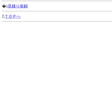
�z
見積り依頼

ＴＯＰへ