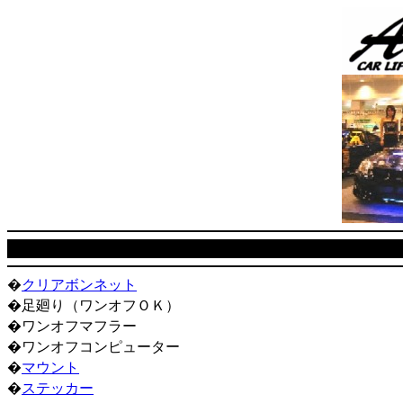
�
クリアボンネット
�足廻り（ワンオフＯＫ）
�ワンオフマフラー
�ワンオフコンピューター
�
マウント
�
ステッカー